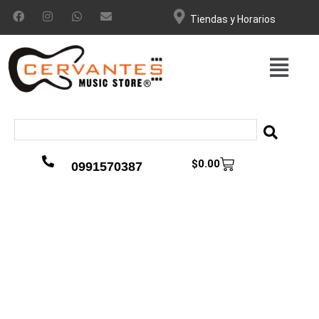
Tiendas y Horarios
$
0.00
0991570387