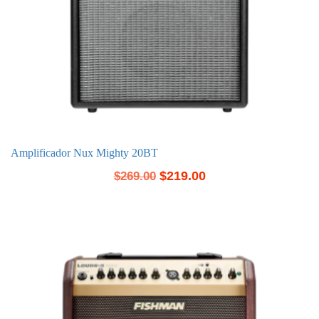
Amplificador Nux Mighty 20BT
$
219.00
$
269.00