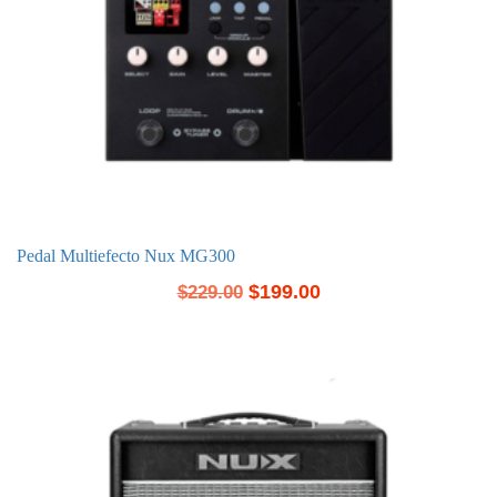
Pedal Multiefecto Nux MG300
$
199.00
$
229.00