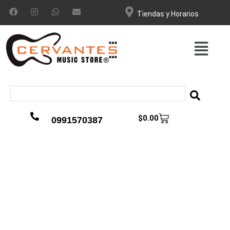
Tiendas y Horarios
$
0.00
0991570387