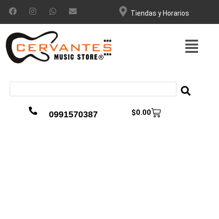
Tiendas y Horarios
$
0.00
0991570387