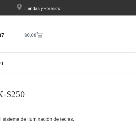
Tiendas y Horarios
87
$
0.00
og
LK-S250
l sistema de iluminación de teclas.