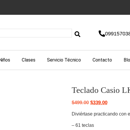
09915703
Niños
Clases
Servicio Técnico
Contacto
Bl
Teclado Casio 
$
499.00
$
339.00
Diviértase practicando con e
– 61 teclas