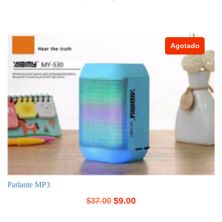
Agotado
Parlante MP3
$
9.00
$
37.00