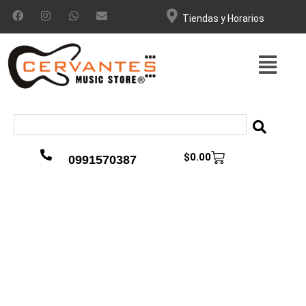
Tiendas y Horarios
$
0.00
0991570387