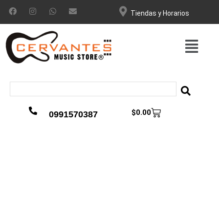
Tiendas y Horarios
$
0.00
0991570387