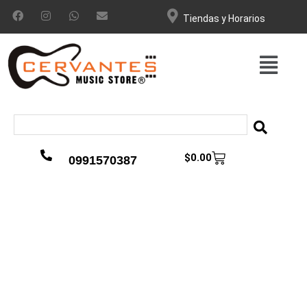
Tiendas y Horarios
$
0.00
0991570387