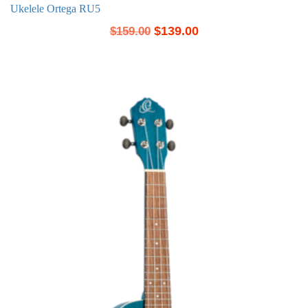
Ukelele Ortega RU5
$
139.00
$
159.00