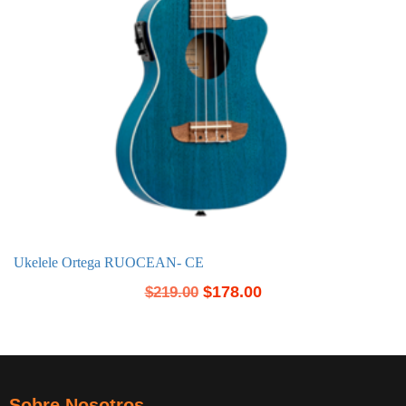
Ukelele Ortega RUOCEAN- CE
$
178.00
$
219.00
Sobre Nosotros