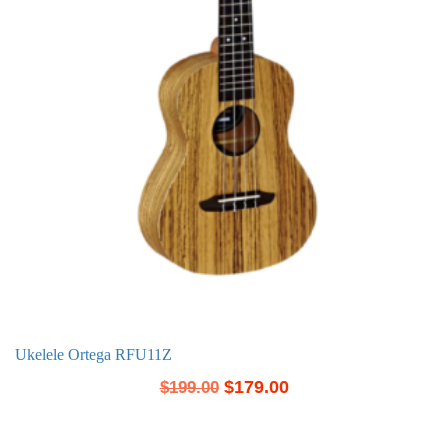
Ukelele Ortega RFU11Z
$
179.00
$
199.00