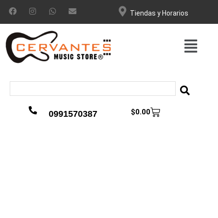
Tiendas y Horarios
$
0.00
0991570387