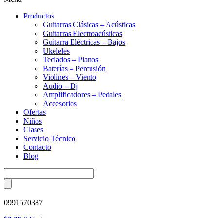
Productos
Guitarras Clásicas – Acústicas
Guitarras Electroacústicas
Guitarra Eléctricas – Bajos
Ukeleles
Teclados – Pianos
Baterías – Percusión
Violines – Viento
Audio – Dj
Amplificadores – Pedales
Accesorios
Ofertas
Niños
Clases
Servicio Técnico
Contacto
Blog
0991570387