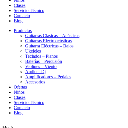
Niños
Clases
Servicio Técnico
Contacto
Blog
Productos
Guitarras Clásicas – Acústicas
Guitarras Electroacústicas
Guitarra Eléctricas – Bajos
Ukeleles
Teclados – Pianos
Baterías – Percusión
Violines – Viento
Audio – Dj
Amplificadores – Pedales
Accesorios
Ofertas
Niños
Clases
Servicio Técnico
Contacto
Blog
Menú