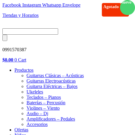
Nuevo
Facebook
Instagram
Whatsapp
Envelope
Agotado
Tiendas y Horarios
0991570387
$
0.00
0
Cart
Productos
Guitarras Clásicas – Acústicas
Guitarras Electroacústicas
Guitarra Eléctricas – Bajos
Ukeleles
Teclados – Pianos
Baterías – Percusión
Violines – Viento
Audio – Dj
Amplificadores – Pedales
Accesorios
Ofertas