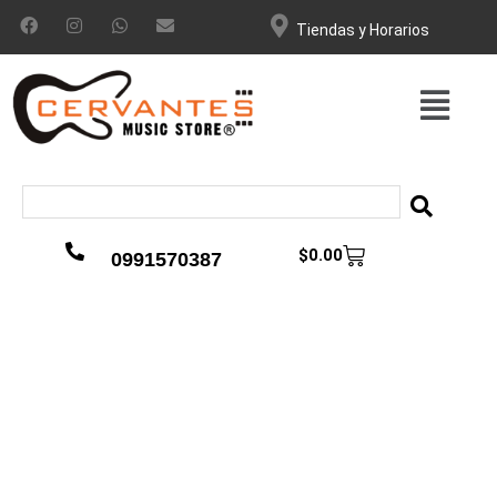
Tiendas y Horarios
$
0.00
0991570387