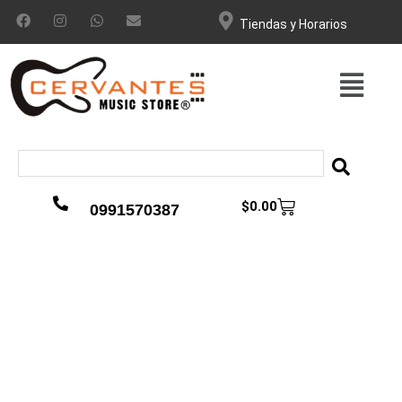
Tiendas y Horarios
$
0.00
0991570387
Nuevo