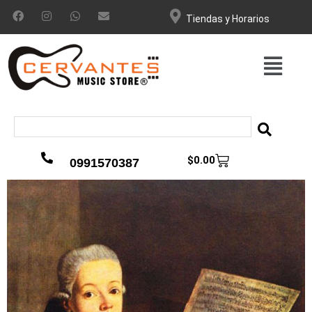
Tiendas y Horarios
$
0.00
0991570387