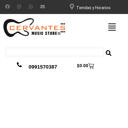
Tiendas y Horarios
$
0.00
0991570387